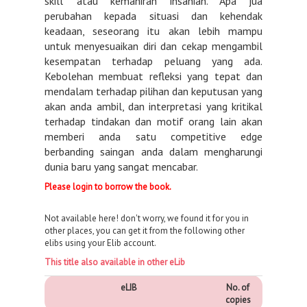
skill’ atau kemahiran insaniah. Apa jua
perubahan kepada situasi dan kehendak
keadaan, seseorang itu akan lebih mampu
untuk menyesuaikan diri dan cekap mengambil
kesempatan terhadap peluang yang ada.
Kebolehan membuat refleksi yang tepat dan
mendalam terhadap pilihan dan keputusan yang
akan anda ambil, dan interpretasi yang kritikal
terhadap tindakan dan motif orang lain akan
memberi anda satu competitive edge
berbanding saingan anda dalam mengharungi
dunia baru yang sangat mencabar.
Please login to borrow the book.
Not available here! don't worry, we found it for you in
other places, you can get it from the following other
elibs using your Elib account.
This title also available in other eLib
eLIB
No. of
copies